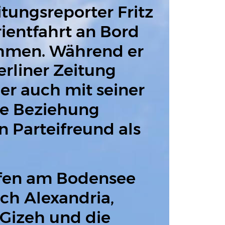
itungsreporter Fritz 
ientfahrt an Bord 
ehmen. Während er 
erliner Zeitung 
uer auch mit seiner 
re Beziehung 
en Parteifreund als 
afen am Bodensee 
ch Alexandria, 
 Gizeh und die 