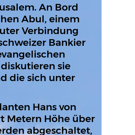
usalem. An Bord 
chen Abul, einem 
guter Verbindung 
schweizer Bankier 
evangelischen 
iskutieren sie 
d die sich unter 
anten Hans von 
ert Metern Höhe über 
rden abgeschaltet, 