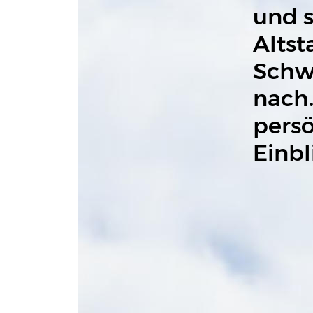
und s
Altst
Schwe
nach.
persö
Einbl