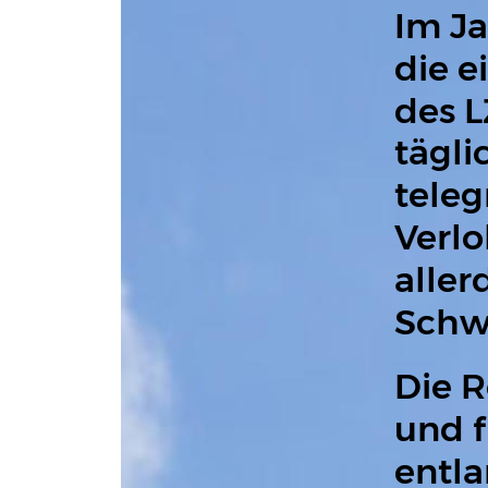
Im Ja
die e
des L
tägli
teleg
Verlo
aller
Schwi
Die R
und f
entla