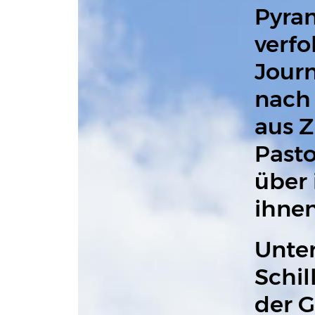
Pyram
verfo
Journ
nach 
aus Z
Pasto
über 
ihnen
Unte
Schil
der G