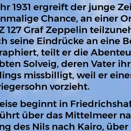
hr 1931 ergreift der junge Ze
inmalige Chance, an einer Or
Z 127 Graf Zeppelin teilzun
ch seine Eindrücke an eine B
raphiert, teilt er die Abente
bten Solveig, deren Vater ih
dings missbilligt, weil er ein
egersohn vorzieht.
eise beginnt in Friedrichsh
ührt über das Mittelmeer na
ng des Nils nach Kairo, über