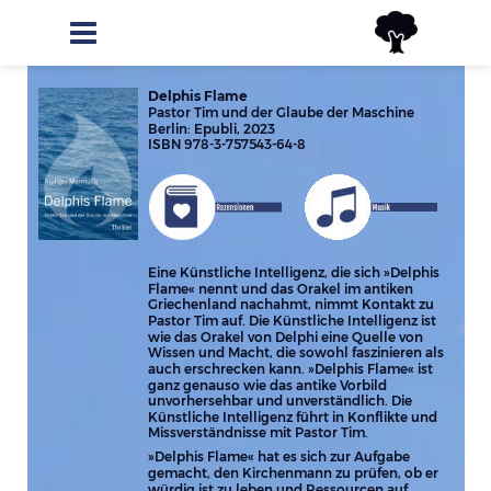
Delphis Flame
Pastor Tim und der Glaube der Maschine
Berlin: Epubli, 2023
ISBN 978-3-757543-64-8
Eine Künstliche Intelligenz, die sich »Delphis 
Flame« nennt und das Orakel im antiken 
Griechenland nachahmt, nimmt Kontakt zu 
Pastor Tim auf. Die Künstliche Intelligenz ist 
wie das Orakel von Delphi eine Quelle von 
Wissen und Macht, die sowohl faszinieren als 
auch erschrecken kann. »Delphis Flame« ist 
ganz genauso wie das antike Vorbild 
unvorhersehbar und unverständlich. Die 
Künstliche Intelligenz führt in Konflikte und 
Missverständnisse mit Pastor Tim.
»Delphis Flame« hat es sich zur Aufgabe 
gemacht, den Kirchenmann zu prüfen, ob er 
würdig ist zu leben und Ressourcen auf 