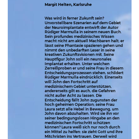
Margit Helten, Karlsruhe
Was wird in ferner Zukunft sein? 
Unvorstellbare Szenarien auf dem Gebiet 
der Neuroimplantate entwirft der Autor 
Rüdiger Marmulla in seinem neuen Buch. 
Sein profundes medizinisches Wissen 
macht nicht am aktuell Machbaren halt; er 
lässt seine Phantasie spazieren gehen und 
nimmt den unbedarften Leser in seine 
kreativen Zukunftsvisionen mit. Seine 
Hauptfigur John soll ein neuronales 
Implantat erhalten. Unter welchen 
Zerreißproben er und seine Frau in diesem 
Entscheidungsprozessen stehen, schildert 
Rüdiger Marmulla eindrücklich. Einerseits 
will John den Fortschritt auf 
medizinischem Gebiet unterstützen, 
andererseits gilt es auch, die Gefahren 
nicht außer Acht zu lassen. Die 
Entscheidung fällt John zugunsten der 
hoch geheimen Operation; seine Frau 
Laura setzt alle Hebel in Bewegung, um 
John davon abzuhalten. Wird sie ihn vor 
seiner bedingungslosen Hingabe an den 
medizinischen Fortschritt schützen 
können? Laura weiß sich nur noch durch 
ein Mittel zu helfen: sie zieht Gott und ihre 
Mitchristen ins Vertrauen. Derweil wird 